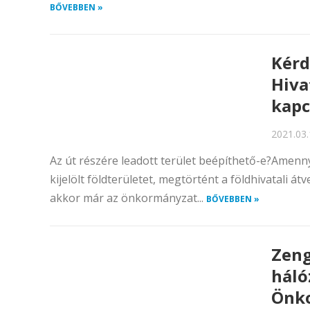
BŐVEBBEN »
Kérd
Hiva
kapc
2021.03.
Az út részére leadott terület beépíthető-e?Amenn
kijelölt földterületet, megtörtént a földhivatali á
akkor már az önkormányzat...
BŐVEBBEN »
Zeng
háló
Önk