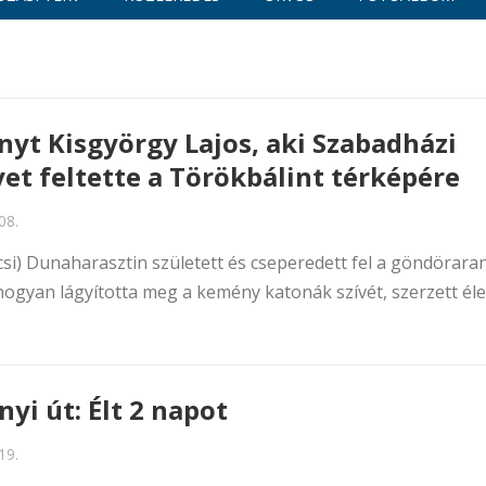
nyt Kisgyörgy Lajos, aki Szabadházi
et feltette a Törökbálint térképére
08.
csi) Dunaharasztin született és cseperedett fel a göndörara
l, hogyan lágyította meg a kemény katonák szívét, szerzett él
nyi út: Élt 2 napot
19.