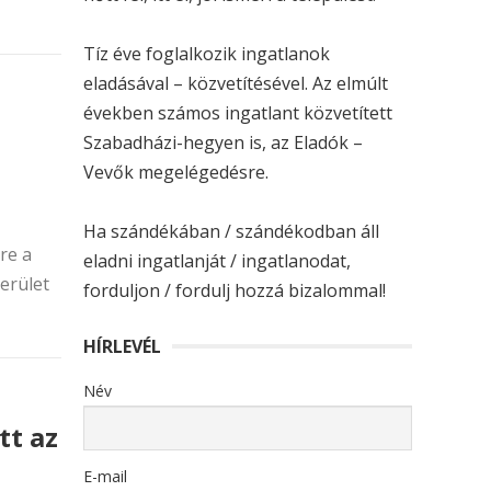
Tíz éve foglalkozik ingatlanok
eladásával – közvetítésével. Az elmúlt
években számos ingatlant közvetített
Szabadházi-hegyen is, az Eladók –
Vevők megelégedésre.
Ha szándékában / szándékodban áll
re a
eladni ingatlanját / ingatlanodat,
terület
forduljon / fordulj hozzá bizalommal!
HÍRLEVÉL
Név
tt az
E-mail