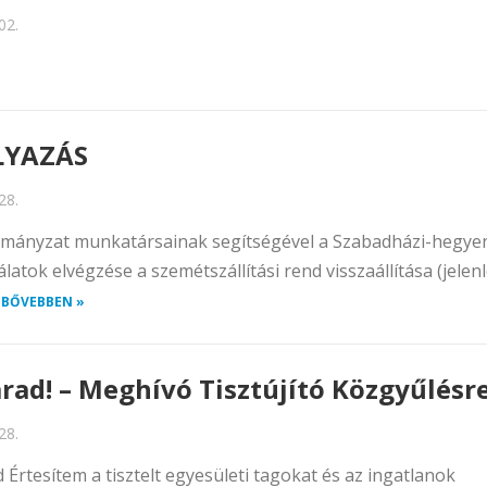
02.
LYAZÁS
28.
rmányzat munkatársainak segítségével a Szabadházi-hegyen
tok elvégzése a szemétszállítási rend visszaállítása (jele
.
BŐVEBBEN »
rad! – Meghívó Tisztújító Közgyűlésr
28.
 Értesítem a tisztelt egyesületi tagokat és az ingatlanok