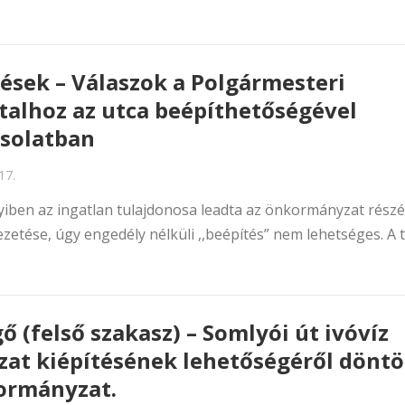
ések – Válaszok a Polgármesteri
talhoz az utca beépíthetőségével
solatban
17.
yiben az ingatlan tulajdonosa leadta az önkormányzat részé
tvezetése, úgy engedély nélküli ,,beépítés” nem lehetséges. A 
ő (felső szakasz) – Somlyói út ivóvíz
zat kiépítésének lehetőségéről döntö
ormányzat.