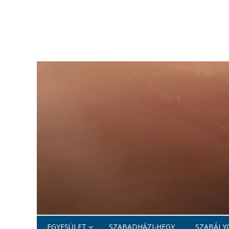
EGYESÜLET
SZABADHÁZI-HEGY
SZABÁLYO