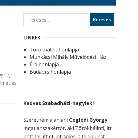
K
e
r
LINKEK
e
Törökbálint honlapja
s
Munkácsi Mihály Művelődési Ház
é
Érd honlapja
s
Budaörs honlapja
nyhajú
:
elmet és
Kedves Szabadházi-hegyiek!
Szeretném ajánlani
Ceglédi György
ingatlanszakértőt, aki Törökbálinti, itt
nőtt fel, itt él, jól ismeri a települést.