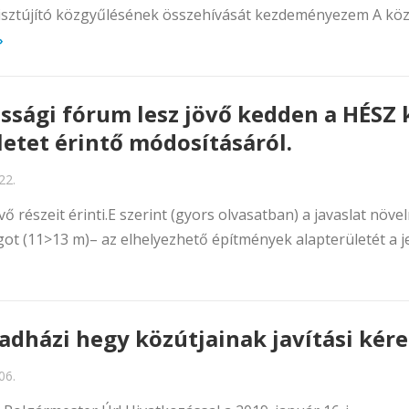
tisztújító közgyűlésének összehívását kezdeményezem A kö
»
ssági fórum lesz jövő kedden a HÉSZ 
letet érintő módosításáról.
22.
vő részeit érinti.E szerint (gyors olvasatban) a javaslat növe
t (11>13 m)– az elhelyezhető építmények alapterületét a je
adházi hegy közútjainak javítási kér
06.