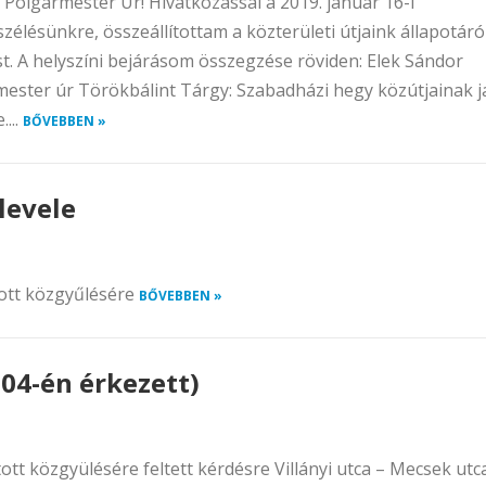
t Polgármester Úr! Hivatkozással a 2019. január 16-i
élésünkre, összeállítottam a közterületi útjaink állapotáró
st. A helyszíni bejárásom összegzése röviden: Elek Sándor
ester úr Törökbálint Tárgy: Szabadházi hegy közútjainak ja
...
BŐVEBBEN »
levele
ott közgyűlésére
BŐVEBBEN »
.04-én érkezett)
t közgyülésére feltett kérdésre Villányi utca – Mecsek utc