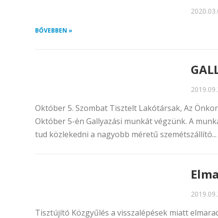
2020.03.
BŐVEBBEN »
GAL
2019.09.
Október 5. Szombat Tisztelt Lakótársak, Az Önko
Október 5-én Gallyazási munkát végzünk. A munkála
tud közlekedni a nagyobb méretű szemétszállító..
Elma
2019.09.
Tisztújító Közgyűlés a visszalépések miatt elmarad