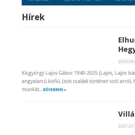
Hírek
Elhu
Hegy
2025.05.
Kisgyörgy Lajos Gábor 1940-2025 (Lajos, Lajos bá
angyalarcú kisfiú. (sok családi történet szól arró
munkát...
BŐVEBBEN »
Villá
2021.07.