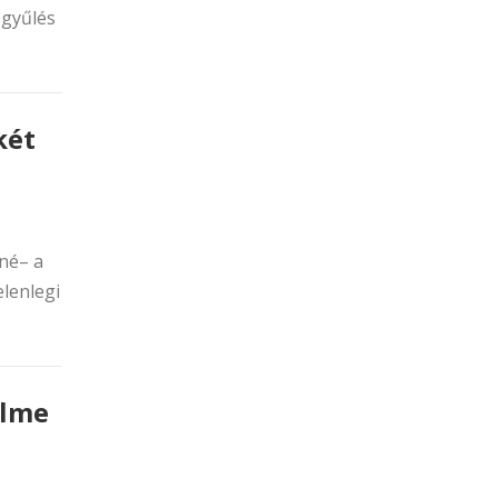
zgyűlés
két
lné– a
lenlegi
elme