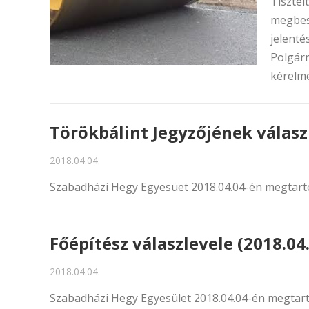
Tisztel
megbesz
jelenté
Polgárm
kérelme.
Törökbálint Jegyzőjének válasz
2018.04.04.
Szabadházi Hegy Egyesüet 2018.04.04-én megtart
Főépítész válaszlevele (2018.04
2018.04.04.
Szabadházi Hegy Egyesület 2018.04.04-én megtartot