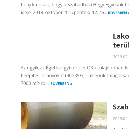
tulajdonosait, hogy a Szabadházi Hegy Egyesület
ideje: 2019. október. 11. /péntek/ 17. 45...
BŐVEBBEN 
Lako
terü
2019.02.
Az egyik az Égettvölgyi terület ÖK-i tulajdonban lé
beépítési arányokat (30>35%)– az épületmagasságo
7000 m2-ről...
BŐVEBBEN »
Szab
2019.02.