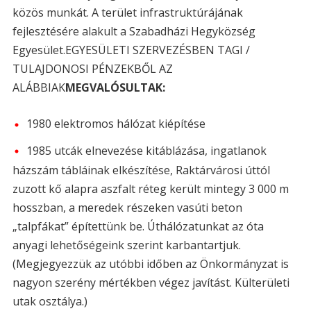
közös munkát. A terület infrastruktúrájának
fejlesztésére alakult a Szabadházi Hegyközség
Egyesület.EGYESÜLETI SZERVEZÉSBEN TAGI /
TULAJDONOSI PÉNZEKBŐL AZ
ALÁBBIAK
MEGVALÓSULTAK:
1980 elektromos hálózat kiépítése
1985 utcák elnevezése kitáblázása, ingatlanok
házszám tábláinak elkészítése, Raktárvárosi úttól
zuzott kő alapra aszfalt réteg került mintegy 3 000 m
hosszban, a meredek részeken vasúti beton
„talpfákat” építettünk be. Úthálózatunkat az óta
anyagi lehetőségeink szerint karbantartjuk.
(Megjegyezzük az utóbbi időben az Önkormányzat is
nagyon szerény mértékben végez javítást. Külterületi
utak osztálya.)