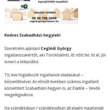
Kedves Szabadházi-hegyiek!
Szeretném ajánlani
Ceglédi György
ingatlanszakértőt, aki Törökbálinti, itt nőtt fel, itt él, jól
ismeri a települést.
Tíz éve foglalkozik ingatlanok eladásával –
közvetítésével. Az elmúlt években számos ingatlant
közvetített Szabadházi-hegyen is, az Eladók – Vevők
megelégedésre.
Ha szándékában / szándékodban áll eladni ingatlanját