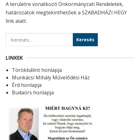
A területre vonatkozó Önkormányzati Rendeletek,
határozatok megtekinthetőek a SZABADHÁZI HEGY
link alatt.
K
e
r
LINKEK
e
Törökbálint honlapja
s
Munkácsi Mihály Művelődési Ház
é
Érd honlapja
s
Budaörs honlapja
: