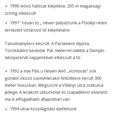
1990 ivóvíz hálózat kiépítése. 205 m magassági
szintig elkészült
1991″ István tó „ néven pályáztunk a Pistályi réten
tervezett víztározó tó kiépítésére.
Tanulmányterv készült. A Parlament díjazta,
Törökbálint kevésbé. Pár méterrel odébb a Demján
lakóparknál napjainkban elkészült a tó.
1992 a mai Pilis u helyén lévő „vízmosás” sok
gondot okozó szemétlerakó feltöltésre került 300
méter hosszban. Megszűnt a Villányi utca zsákutca
jellege. A lerakott útburkolat és csapadékvíz elvezető
ma is elfogadható állapotban van.
1994 utcai közvilágítást építtetünk