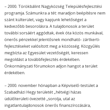
– 2000. Törökbálint Nagyközség Településfejlesztési
programja. Számunkra a tét: maradjon beépítésre nem
szánt külterület, vagy kapjunk lehetőséget a
kedvezőbb besorolásra. A tulajdonosok a terület
további sorsáért aggódtak, évek óta közös munkával,
önerős pénzekkel jelentősnek mondható- zártkerti-
fejlesztéseket valósított meg a közösség. Közgyűlés
megbízta az Egyesület vezetőségét, keressen
megoldást a továbbfejlesztés érdekében.
Önkormányzati fórumokon adjon hangot a terület
érdekében.
– 2000. november hónapban a Képviselő-testület a
Szabadházi Hegy területét „hétvégi házas
üdülőterületi övezetté „sorolja, utal az
ingatlantulajdonosok önerős finanszírozására,