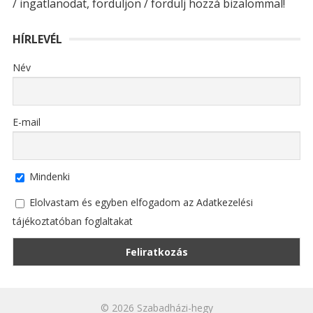
/ ingatlanodat, forduljon / fordulj hozzá bizalommal!
HÍRLEVÉL
Név
E-mail
Mindenki
Elolvastam és egyben elfogadom az Adatkezelési
tájékoztatóban foglaltakat
© 2026
Szabadházi-hegy