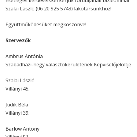
Esetleges kérdéseikkel kérjük forduljanak bizalommal
Szalai László (06 20 925 5743) lakótársunkhoz!
Együttműködésüket megköszönve!
Szervezők
Ambrus Antónia
Szabadházi-hegy választókerületének Képviselőjelöltje
Szalai László
Villányi 45.
Judik Béla
Villányi 39.
Barlow Antony