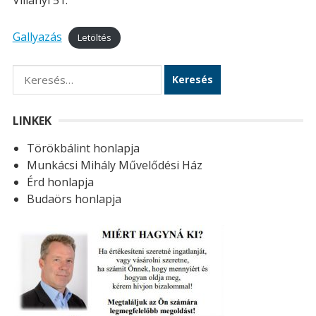
Villányi 51.
Gallyazás
Letöltés
K
e
r
LINKEK
e
Törökbálint honlapja
s
Munkácsi Mihály Művelődési Ház
é
Érd honlapja
s
Budaörs honlapja
: