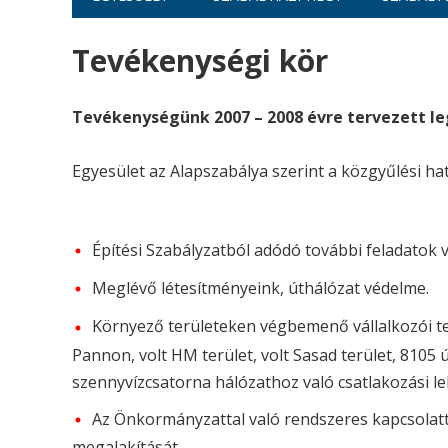
Tevékenységi kör
Tevékenységünk 2007 – 2008 évre tervezett l
Egyesület az Alapszabálya szerint a közgyűlési h
Építési Szabályzatból adódó további feladatok 
Meglévő létesítményeink, úthálózat védelme.
Környező területeken végbemenő vállalkozói ter
Pannon, volt HM terület, volt Sasad terület, 8105 
szennyvízcsatorna hálózathoz való csatlakozási le
Az Önkormányzattal való rendszeres kapcsolatta
megalakítását.