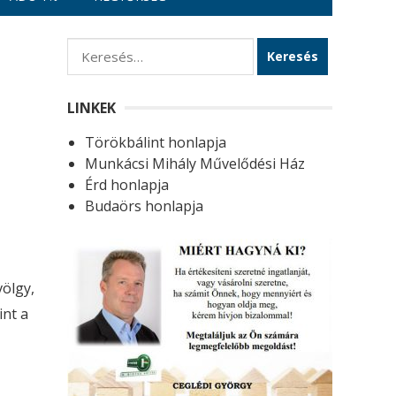
K
e
r
LINKEK
e
Törökbálint honlapja
s
Munkácsi Mihály Művelődési Ház
é
Érd honlapja
s
Budaörs honlapja
:
völgy,
int a