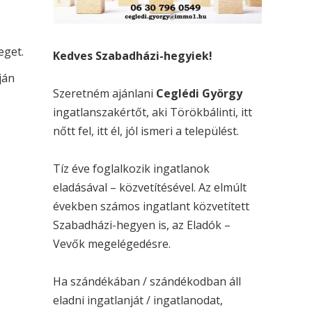
eget.
Kedves Szabadházi-hegyiek!
ján
Szeretném ajánlani
Ceglédi György
ingatlanszakértőt, aki Törökbálinti, itt
nőtt fel, itt él, jól ismeri a települést.
Tíz éve foglalkozik ingatlanok
eladásával – közvetítésével. Az elmúlt
években számos ingatlant közvetített
Szabadházi-hegyen is, az Eladók –
Vevők megelégedésre.
Ha szándékában / szándékodban áll
eladni ingatlanját / ingatlanodat,