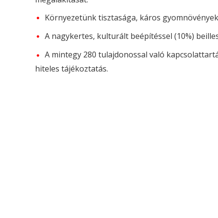
Környezetünk tisztasága, káros gyomnövények e
A nagykertes, kulturált beépítéssel (10%) beille
A mintegy 280 tulajdonossal való kapcsolattartás
hiteles tájékoztatás.