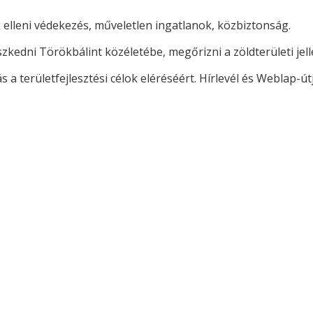
lleni védekezés, műveletlen ingatlanok, közbiztonság.
szkedni Törökbálint közéletébe, megőrizni a zöldterületi jell
 a területfejlesztési célok eléréséért. Hírlevél és Weblap-út