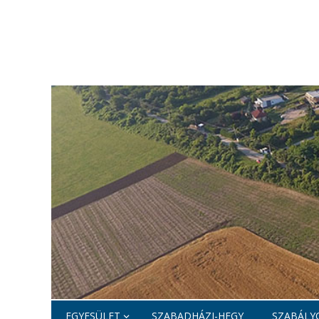
EGYESÜLET
SZABADHÁZI-HEGY
SZABÁLYO