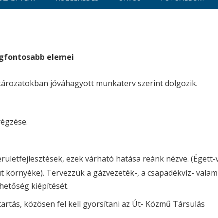
egfontosabb elemei
atározatokban jóváhagyott munkaterv szerint dolgozik.
végzése.
ületfejlesztések, ezek várható hatása reánk nézve. (Égett-
út környéke). Tervezzük a gázvezeték-, a csapadékvíz- valam
hetőség kiépítését.
rtás, közösen fel kell gyorsítani az Út- Közmű Társulás