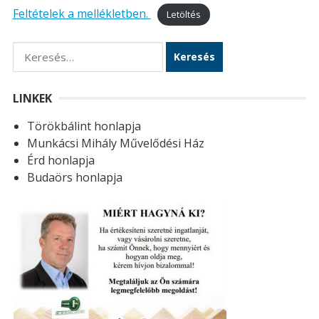
Feltételek a mellékletben.
Letöltés
K
e
r
LINKEK
e
Törökbálint honlapja
s
Munkácsi Mihály Művelődési Ház
é
Érd honlapja
s
Budaörs honlapja
: