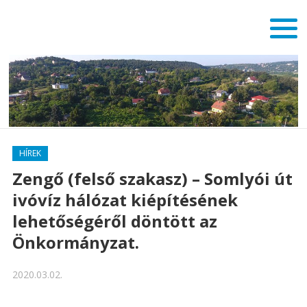
HÍREK
Zengő (felső szakasz) – Somlyói út
ivóvíz hálózat kiépítésének
lehetőségéről döntött az
Önkormányzat.
2020.03.02.