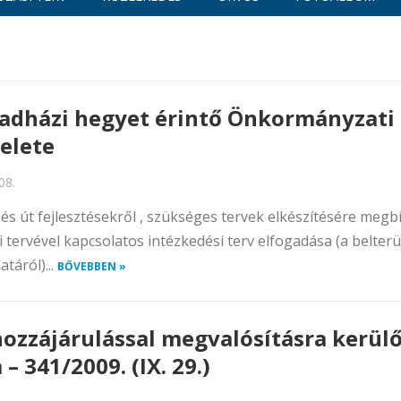
adházi hegyet érintő Önkormányzati
elete
08.
ű és út fejlesztésekről , szükséges tervek elkészítésére meg
i tervével kapcsolatos intézkedési terv elfogadása (a belter
táról)...
BŐVEBBEN »
i hozzájárulással megvalósításra kerül
 341/2009. (IX. 29.)