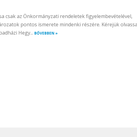
tása csak az Önkormányzati rendeletek figyelembevételével,
ározatok pontos ismerete mindenki részére. Kérejük olvassa
abadházi Hegy...
BŐVEBBEN »