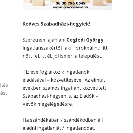
Kedves Szabadházi-hegyiek!
Szeretném ajánlani
Ceglédi György
ingatlanszakértőt, aki Törökbálinti, itt
.
nőtt fel, itt él, jól ismeri a települést.
Tíz éve foglalkozik ingatlanok
eladásával – közvetítésével. Az elmúlt
ítás
években számos ingatlant közvetített
tést
Szabadházi-hegyen is, az Eladók –
Vevők megelégedésre.
Ha szándékában / szándékodban áll
eladni ingatlanját / ingatlanodat,