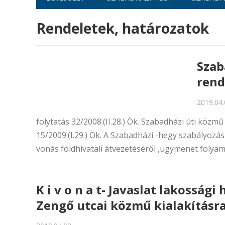
Rendeletek, határozatok
Szab
rend
2019.04.
folytatás 32/2008.(II.28.) Ök. Szabadházi úti közm
15/2009.(I.29.) Ök. A Szabadházi -hegy szabályozás
vonás földhivatali átvezetéséről ,ügymenet folyama
K i v o n a t- Javaslat lakosság
Zengő utcai közmű kialakításra –