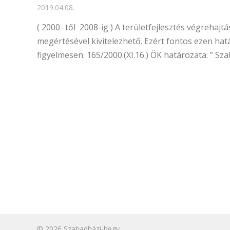
2019.04.08.
( 2000- től 2008-ig ) A területfejlesztés végrehaj
megértésével kivitelezhető. Ezért fontos ezen hat
figyelmesen. 165/2000.(XI.16.) ÖK határozata: ” Sz
© 2026
Szabadházi-hegy