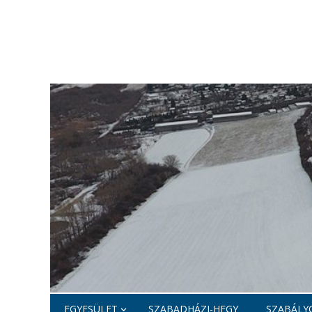
EGYESÜLET
SZABADHÁZI-HEGY
SZABÁLYO