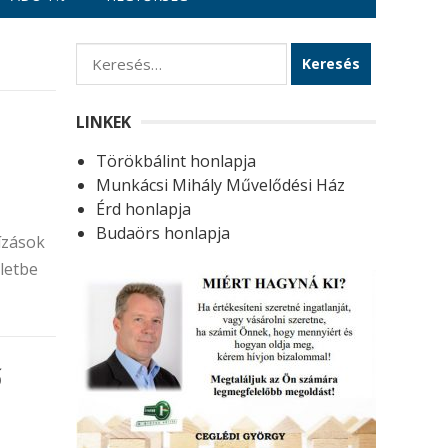
K
e
r
LINKEK
e
Törökbálint honlapja
s
Munkácsi Mihály Művelődési Ház
é
Érd honlapja
s
Budaörs honlapja
bízások
:
ületbe
ő