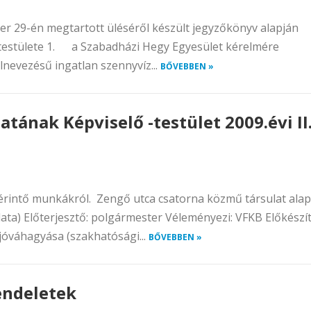
ber 29-én megtartott üléséről készült jegyzőkönyv alapján
testülete 1. a Szabadházi Hegy Egyesület kérelmére
lnevezésű ingatlan szennyvíz...
BŐVEBBEN »
ának Képviselő -testület 2009.évi II
érintő munkákról. Zengő utca csatorna közmű társulat alap
lata) Előterjesztő: polgármester Véleményezi: VFKB Előkészí
 jóváhagyása (szakhatósági...
BŐVEBBEN »
endeletek