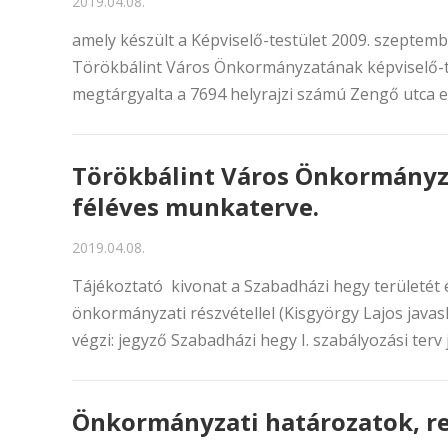
2019.04.08.
amely készült a Képviselő-testület 2009. szeptem
Törökbálint Város Önkormányzatának képviselő-
megtárgyalta a 7694 helyrajzi számú Zengő utca e
Törökbálint Város Önkormányzat
féléves munkaterve.
2019.04.08.
Tájékoztató kivonat a Szabadházi hegy területét 
önkormányzati részvétellel (Kisgyörgy Lajos javas
végzi: jegyző Szabadházi hegy I. szabályozási terv
Önkormányzati határozatok, r