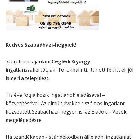
Kedves Szabadházi-hegyiek!
Szeretném ajánlani
Ceglédi György
ingatlanszakértőt, aki Törökbálinti, itt nőtt fel, itt él, jól
ismeri a települést.
Tíz éve foglalkozik ingatlanok eladásával –
közvetítésével. Az elmúlt években számos ingatlant
közvetített Szabadházi-hegyen is, az Eladók – Vevők
megelégedésre.
Ha szándékában / szándékodban áll eladni ingatlanját