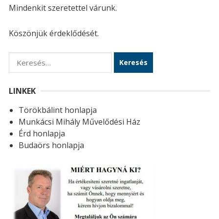
Mindenkit szeretettel várunk.
Köszönjük érdeklődését.
K
e
r
LINKEK
e
Törökbálint honlapja
s
Munkácsi Mihály Művelődési Ház
é
Érd honlapja
s
Budaörs honlapja
: