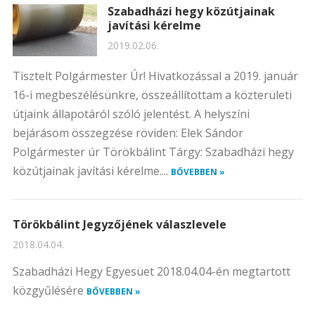
Szabadházi hegy közútjainak
javítási kérelme
2019.02.06.
Tisztelt Polgármester Úr! Hivatkozással a 2019. január
16-i megbeszélésünkre, összeállítottam a közterületi
útjaink állapotáról szóló jelentést. A helyszíni
bejárásom összegzése röviden: Elek Sándor
Polgármester úr Törökbálint Tárgy: Szabadházi hegy
közútjainak javítási kérelme....
BŐVEBBEN »
Törökbálint Jegyzőjének válaszlevele
2018.04.04.
Szabadházi Hegy Egyesüet 2018.04.04-én megtartott
közgyűlésére
BŐVEBBEN »