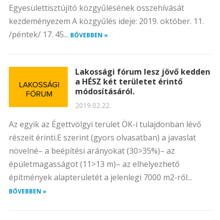
Egyesülettisztújító közgyűlésének összehívását
kezdeményezem A közgyűlés ideje: 2019. október. 11.
/péntek/ 17. 45...
BŐVEBBEN »
Lakossági fórum lesz jövő kedden
a HÉSZ két területet érintő
módosításáról.
2019.02.22.
Az egyik az Égettvölgyi terület ÖK-i tulajdonban lévő
részeit érinti.E szerint (gyors olvasatban) a javaslat
növelné– a beépítési arányokat (30>35%)– az
épületmagasságot (11>13 m)– az elhelyezhető
építmények alapterületét a jelenlegi 7000 m2-ről...
BŐVEBBEN »