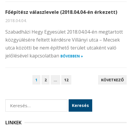
Főépítész válaszlevele (2018.04.04-én érkezett)
2018.04.04.
Szabadházi Hegy Egyesület 2018.04.04-én megtartott
közgyülésére feltett kérdésre Villányi utca – Mecsek
utca közötti be nem építhető terület utcaként való
jelőlésével kapcsolatban
BŐVEBBEN »
B
1
2
…
12
KÖVETKEZŐ
E
J
E
K
G
e
Y
r
LINKEK
Z
e