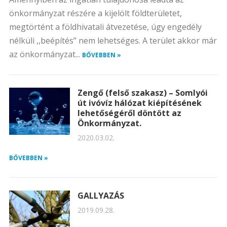
önkormányzat részére a kijelölt földterületet,
megtörtént a földhivatali átvezetése, úgy engedély
nélküli ,,beépítés” nem lehetséges. A terület akkor már
az önkormányzat...
BŐVEBBEN »
Zengő (felső szakasz) – Somlyói
út ivóvíz hálózat kiépítésének
lehetőségéről döntött az
Önkormányzat.
2020.03.02.
BŐVEBBEN »
GALLYAZÁS
2019.09.28.