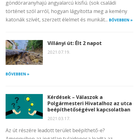
göndöraranyhajú angyalarcú kisfiú. (sok családi
történet szól arról, hogyan lágyította meg a kemény
katonák szívét, szerzett élelmet és munkát...
BŐVEBBEN »
Villányi út: Élt 2 napot
2021.07.19.
BŐVEBBEN »
Kérdések – Válaszok a
Polgármesteri Hivatalhoz az utca
beépíthetőségével kapcsolatban
2021.03.17.
Az út részére leadott terület beépíthető-e?
Amennyiben az ingatlan tulajdonosa leadta az