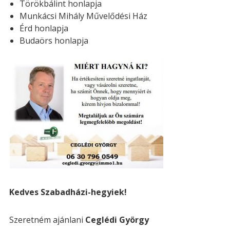
Törökbálint honlapja
É
s
Munkácsi Mihály Művelődési Ház
S
é
Érd honlapja
N
s
Budaörs honlapja
A
:
V
I
G
Á
C
I
Ó
Kedves Szabadházi-hegyiek!
Szeretném ajánlani
Ceglédi György