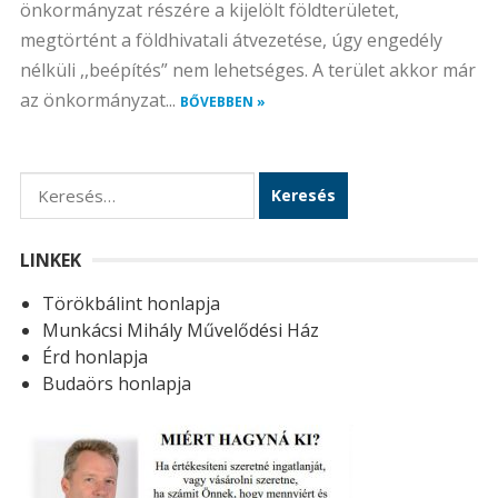
önkormányzat részére a kijelölt földterületet,
megtörtént a földhivatali átvezetése, úgy engedély
nélküli ,,beépítés” nem lehetséges. A terület akkor már
az önkormányzat...
BŐVEBBEN »
K
e
r
LINKEK
e
Törökbálint honlapja
s
Munkácsi Mihály Művelődési Ház
é
Érd honlapja
s
Budaörs honlapja
: