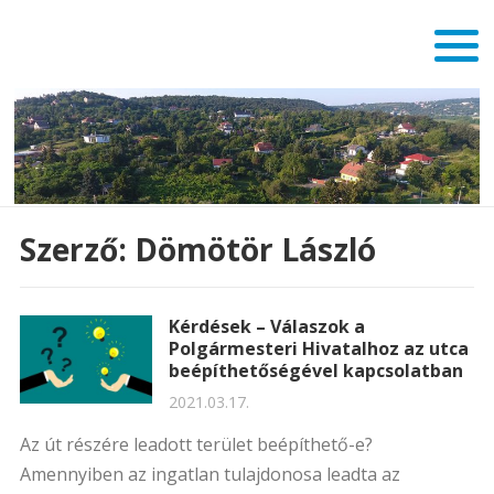
Szerző:
Dömötör László
Kérdések – Válaszok a
Polgármesteri Hivatalhoz az utca
beépíthetőségével kapcsolatban
2021.03.17.
Az út részére leadott terület beépíthető-e?
Amennyiben az ingatlan tulajdonosa leadta az