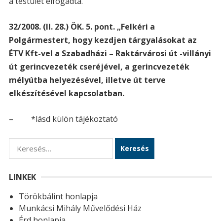
a testület elfogadta.
32/2008. (II. 28.) ÖK. 5. pont. „Felkéri a
Polgármestert, hogy kezdjen tárgyalásokat az
ÉTV Kft-vel a Szabadházi – Raktárvárosi út -villányi
út gerincvezeték cseréjével, a gerincvezeték
mélyútba helyezésével, illetve út terve
elkészítésével kapcsolatban.
– *lásd külön tájékoztató
K
e
r
LINKEK
e
Törökbálint honlapja
s
Munkácsi Mihály Művelődési Ház
é
Érd honlapja