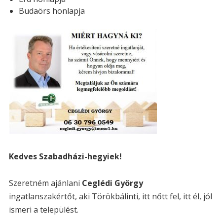
s
Budaörs honlapja
:
Kedves Szabadházi-hegyiek!
Szeretném ajánlani
Ceglédi György
ingatlanszakértőt, aki Törökbálinti, itt nőtt fel, itt él, jól
ismeri a települést.