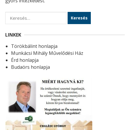
gyors intézkedést.
K
e
r
LINKEK
e
Törökbálint honlapja
s
Munkácsi Mihály Művelődési Ház
é
Érd honlapja
s
Budaörs honlapja
: