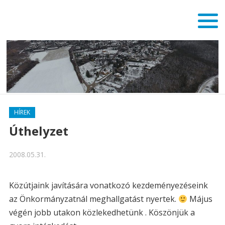
HÍREK
Úthelyzet
2008.05.31.
Közútjaink javítására vonatkozó kezdeményezéseink
az Önkormányzatnál meghallgatást nyertek.
Május
végén jobb utakon közlekedhetünk . Köszönjük a