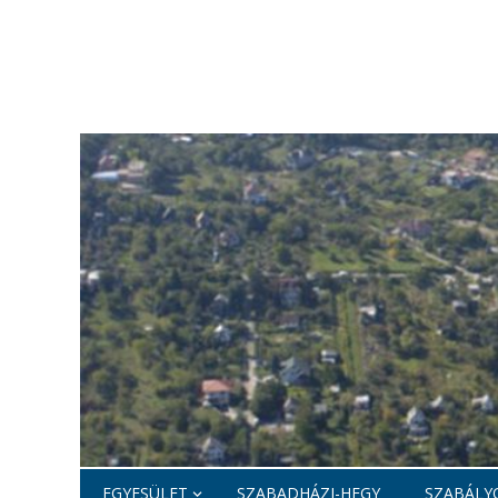
EGYESÜLET
SZABADHÁZI-HEGY
SZABÁLYO