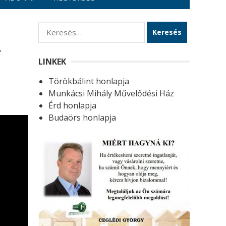
K
e
–
r
LINKEK
e
Törökbálint honlapja
s
Munkácsi Mihály Művelődési Ház
é
Érd honlapja
s
Budaörs honlapja
: