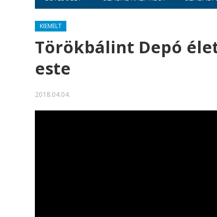
KIEMELT
Törökbálint Depó éle
este
2018.04.04.