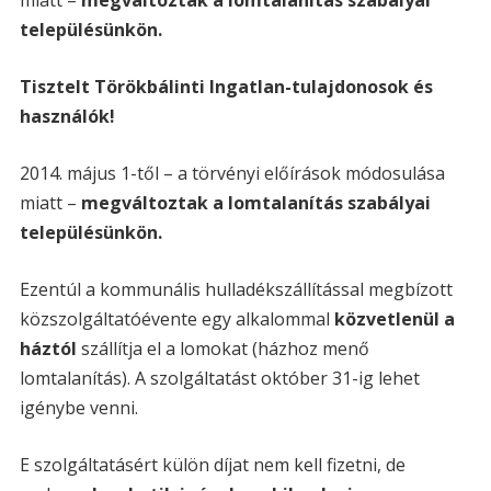
miatt –
megváltoztak a lomtalanítás szabályai
településünkön.
Tisztelt Törökbálinti Ingatlan-tulajdonosok és
használók!
2014. május 1-től – a törvényi előírások módosulása
miatt –
megváltoztak a lomtalanítás szabályai
településünkön.
Ezentúl a kommunális hulladékszállítással megbízott
közszolgáltatóévente egy alkalommal
közvetlenül a
háztól
szállítja el a lomokat (házhoz menő
lomtalanítás). A szolgáltatást október 31-ig lehet
igénybe venni.
E szolgáltatásért külön díjat nem kell fizetni, de