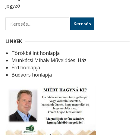
jegyző
K
e
r
LINKEK
e
Törökbálint honlapja
s
Munkácsi Mihály Művelődési Ház
é
Érd honlapja
s
Budaörs honlapja
: