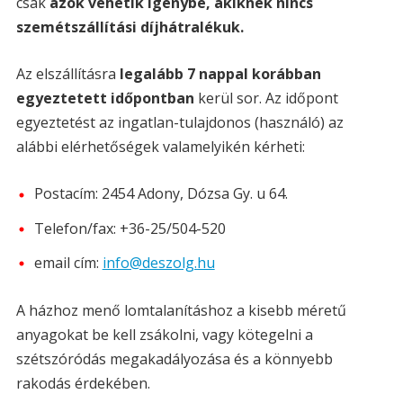
csak
azok vehetik igénybe, akiknek nincs
szemétszállítási díjhátralékuk.
Az elszállításra
legalább 7 nappal korábban
egyeztetett időpontban
kerül sor. Az időpont
egyeztetést az ingatlan-tulajdonos (használó) az
alábbi elérhetőségek valamelyikén kérheti:
Postacím: 2454 Adony, Dózsa Gy. u 64.
Telefon/fax: +36-25/504-520
email cím:
info@deszolg.hu
A házhoz menő lomtalanításhoz a kisebb méretű
anyagokat be kell zsákolni, vagy kötegelni a
szétszóródás megakadályozása és a könnyebb
rakodás érdekében.