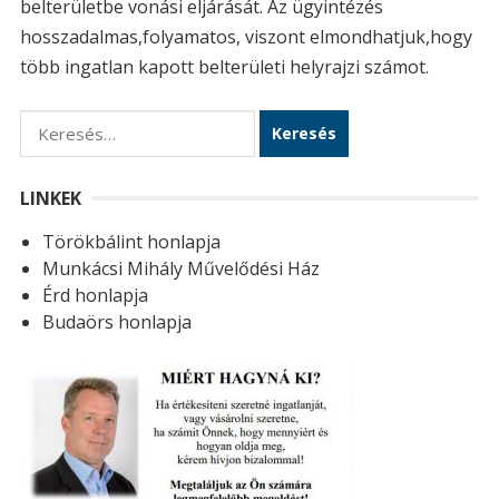
belterületbe vonási eljárását. Az ügyintézés
hosszadalmas,folyamatos, viszont elmondhatjuk,hogy
több ingatlan kapott belterületi helyrajzi számot.
K
e
r
LINKEK
e
Törökbálint honlapja
s
Munkácsi Mihály Művelődési Ház
é
Érd honlapja
s
Budaörs honlapja
: