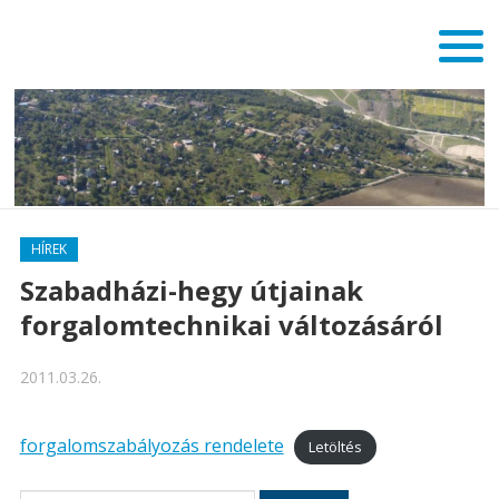
HÍREK
Szabadházi-hegy útjainak
forgalomtechnikai változásáról
2011.03.26.
forgalomszabályozás rendelete
Letöltés