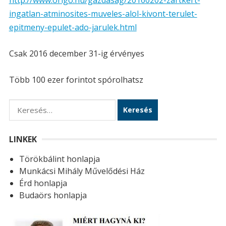
http://www.origo.hu/gazdasag/20160202-zartkert-
ingatlan-atminosites-muveles-alol-kivont-terulet-
epitmeny-epulet-ado-jarulek.html
Csak 2016 december 31-ig érvényes
Több 100 ezer forintot spórolhatsz
K
e
r
LINKEK
e
Törökbálint honlapja
s
Munkácsi Mihály Művelődési Ház
é
Érd honlapja
s
Budaörs honlapja
: