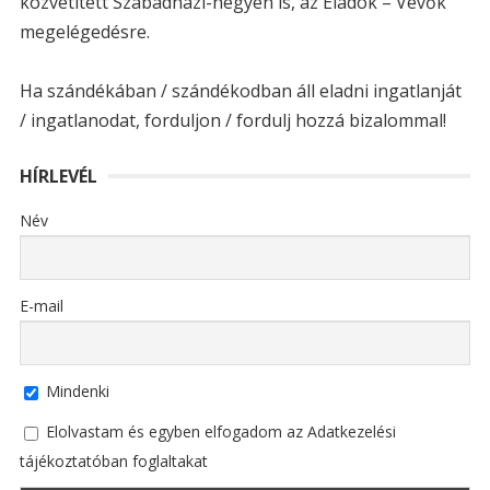
közvetített Szabadházi-hegyen is, az Eladók – Vevők
megelégedésre.
Ha szándékában / szándékodban áll eladni ingatlanját
/ ingatlanodat, forduljon / fordulj hozzá bizalommal!
HÍRLEVÉL
Név
E-mail
Mindenki
Elolvastam és egyben elfogadom az Adatkezelési
tájékoztatóban foglaltakat