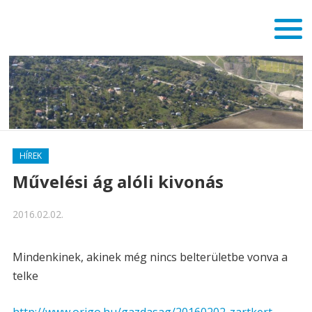
HÍREK
Művelési ág alóli kivonás
2016.02.02.
Mindenkinek, akinek még nincs belterületbe vonva a
telke