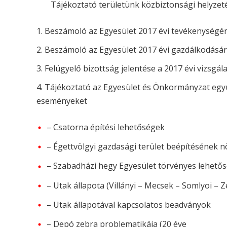
Tájékoztató területünk közbiztonsági helyzeté
Beszámoló az Egyesület 2017 évi tevékenységér
Beszámoló az Egyesület 2017 évi gazdálkodásár
Felügyelő bizottság jelentése a 2017 évi vizsgál
Tájékoztató az Egyesület és Önkormányzat együ
eseményeket
– Csatorna építési lehetőségek
– Égettvölgyi gazdasági terület beépítésének n
– Szabadházi hegy Egyesület törvényes lehetős
– Utak állapota (Villányi – Mecsek – Somlyoi – 
– Utak állapotával kapcsolatos beadványok
– Depó zebra problematikája (20 éve