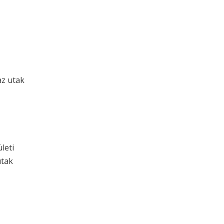
az utak
leti
utak