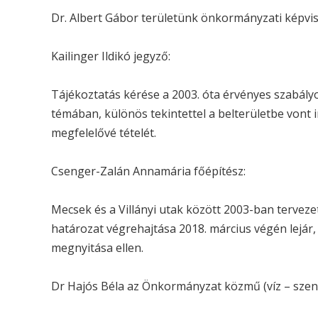
Dr. Albert Gábor területünk önkormányzati képvis
Kailinger Ildikó jegyző:
Tájékoztatás kérése a 2003. óta érvényes szabályo
témában, különös tekintettel a belterületbe vont 
megfelelővé tételét.
Csenger-Zalán Annamária főépítész:
Mecsek és a Villányi utak között 2003-ban tervezett
határozat végrehajtása 2018. március végén lejár
megnyitása ellen.
Dr Hajós Béla az Önkormányzat közmű (víz – szen