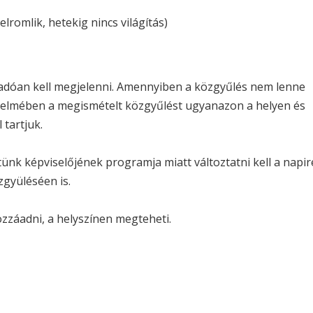
lromlik, hetekig nincs világítás)
dóan kell megjelenni. Amennyiben a közgyűlés nem lenne
rtelmében a megismételt közgyűlést ugyanazon a helyen és
 tartjuk.
ünk képviselőjének programja miatt változtatni kell a napir
zgyüléséen is.
zzáadni, a helyszínen megteheti.