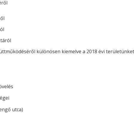
ről
ől
ól
atáról
ttműködéséről különösen kiemelve a 2018 évi területünket
övelés
égei
Zengő utca)