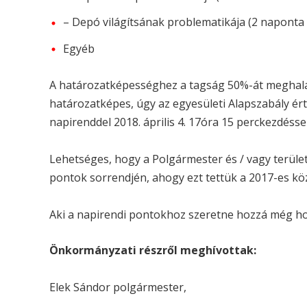
– Depó világítsának problematikája (2 naponta e
Egyéb
A határozatképességhez a tagság 50%-át meghala
határozatképes, úgy az egyesületi Alapszabály é
napirenddel 2018. április 4. 17óra 15 perckezdéssel
Lehetséges, hogy a Polgármester és / vagy terület
pontok sorrendjén, ahogy ezt tettük a 2017-es kö
Aki a napirendi pontokhoz szeretne hozzá még ho
Önkormányzati részről meghívottak:
Elek Sándor polgármester,