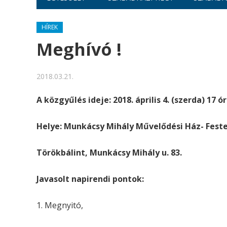
HÍREK
Meghívó !
2018.03.21.
A közgyűlés ideje: 2018. április 4. (szerda) 17 ó
Helye: Munkácsy Mihály Művelődési Ház- Fest
Törökbálint, Munkácsy Mihály u. 83.
Javasolt napirendi pontok:
Megnyitó,