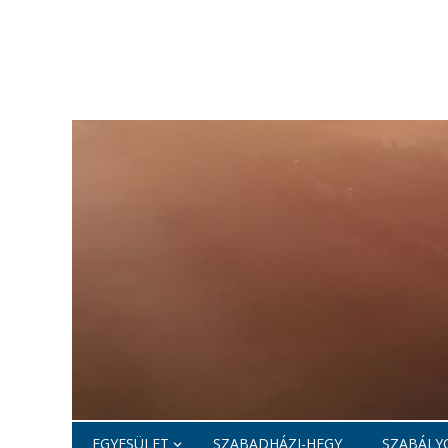
EGYESÜLET
SZABADHÁZI-HEGY
SZABÁLYO