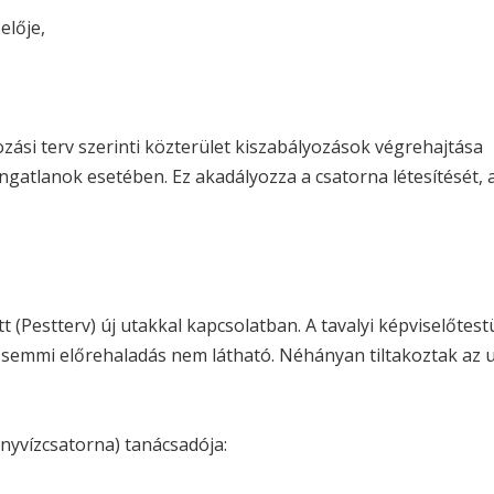
elője,
zási terv szerinti közterület kiszabályozások végrehajtása
ingatlanok esetében. Ez akadályozza a csatorna létesítését, 
 (Pestterv) új utakkal kapcsolatban. A tavalyi képviselőtestü
, semmi előrehaladás nem látható. Néhányan tiltakoztak az 
nyvízcsatorna) tanácsadója: