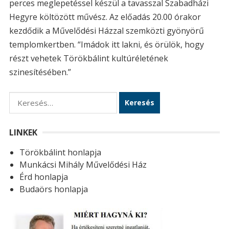
perces meglepetéssel készül a tavasszal Szabadházi
Hegyre költözött művész. Az előadás 20.00 órakor
kezdődik a Művelődési Házzal szemközti gyönyörű
templomkertben. “Imádok itt lakni, és örülök, hogy
részt vehetek Törökbálint kultúréletének
szinesítésében.”
K
e
r
LINKEK
e
Törökbálint honlapja
s
Munkácsi Mihály Művelődési Ház
é
Érd honlapja
s
Budaörs honlapja
: