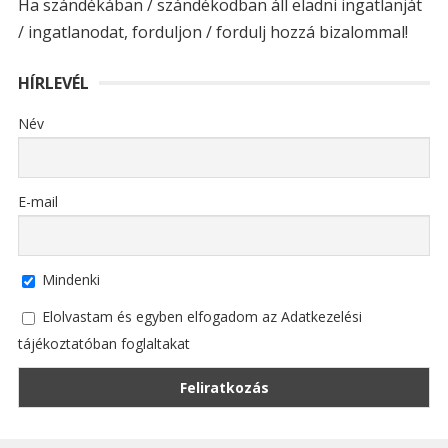
Ha szándékában / szándékodban áll eladni ingatlanját
/ ingatlanodat, forduljon / fordulj hozzá bizalommal!
HÍRLEVÉL
Név
E-mail
Mindenki
Elolvastam és egyben elfogadom az Adatkezelési
tájékoztatóban foglaltakat