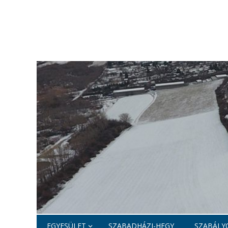
EGYESÜLET
SZABADHÁZI-HEGY
SZABÁLYO