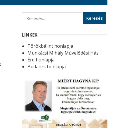
K
e
r
LINKEK
e
Törökbálint honlapja
s
Munkácsi Mihály Művelődési Ház
é
Érd honlapja
s
t
Budaörs honlapja
: