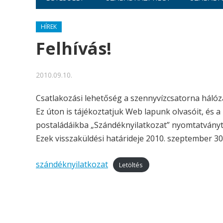
HÍREK
Felhívás!
2010.09.10.
Csatlakozási lehetőség a szennyvízcsatorna hálóza
Ez úton is tájékoztatjuk Web lapunk olvasóit, és a 
postaládáikba „Szándéknyilatkozat” nyomtatványt
Ezek visszaküldési határideje 2010. szeptember 30
szándéknyilatkozat
Letöltés