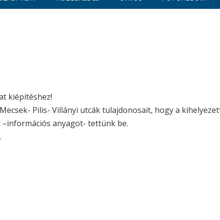
t kiépítéshez!
Mecsek- Pilis- Villányi utcák tulajdonosait, hogy a kihelyezet
 –információs anyagot- tettünk be.
.