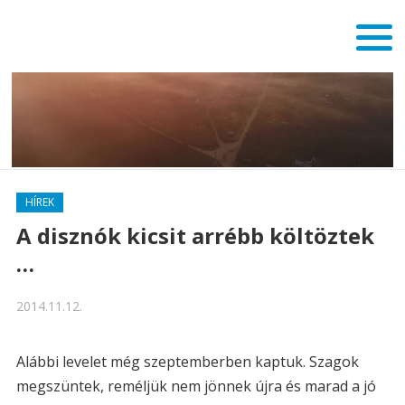
HÍREK
A disznók kicsit arrébb költöztek
…
2014.11.12.
Alábbi levelet még szeptemberben kaptuk. Szagok
megszüntek, reméljük nem jönnek újra és marad a jó