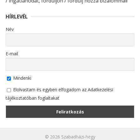
/ ingatlanodat, forduljon / fordulj hozzá bizalommal!
HÍRLEVÉL
Név
E-mail
Mindenki
Elolvastam és egyben elfogadom az Adatkezelési
tájékoztatóban foglaltakat
© 2026
Szabadházi-hegy