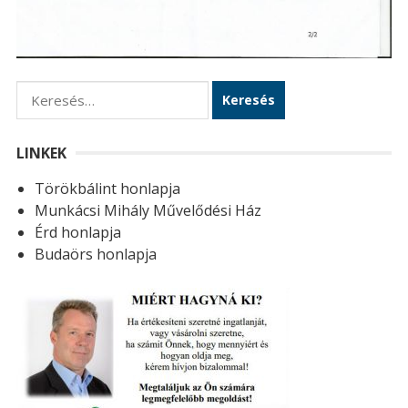
K
e
r
LINKEK
e
Törökbálint honlapja
s
Munkácsi Mihály Művelődési Ház
é
Érd honlapja
s
Budaörs honlapja
: